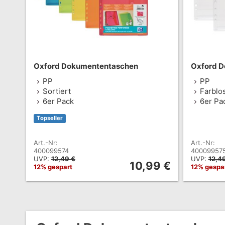
Oxford Dokumententaschen
Oxford 
PP
PP
Sortiert
Farblo
6er Pack
6er Pa
Topseller
Art.-Nr:
Art.-Nr:
400099574
40009957
UVP:
12,49 €
UVP:
12,4
10,99 €
12% gespart
12% gespa