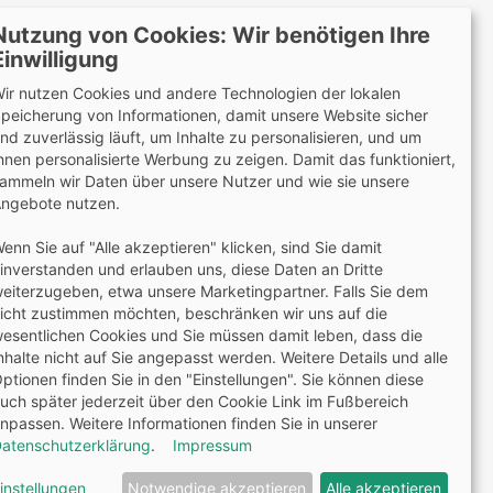
Nutzung von Cookies: Wir benötigen Ihre
Einwilligung
ir nutzen Cookies und andere Technologien der lokalen
peicherung von Informationen, damit unsere Website sicher
Wir versenden mit
nd zuverlässig läuft, um Inhalte zu personalisieren, und um
hnen personalisierte Werbung zu zeigen. Damit das funktioniert,
ammeln wir Daten über unsere Nutzer und wie sie unsere
ngebote nutzen.
Lieferung auch an Packstationen und Postfilialen
enn Sie auf "Alle akzeptieren" klicken, sind Sie damit
Samstagszustellung
inverstanden und erlauben uns, diese Daten an Dritte
eiterzugeben, etwa unsere Marketingpartner. Falls Sie dem
icht zustimmen möchten, beschränken wir uns auf die
esentlichen Cookies und Sie müssen damit leben, dass die
nhalte nicht auf Sie angepasst werden. Weitere Details und alle
ptionen finden Sie in den "Einstellungen". Sie können diese
2 Jahre Gewährleistung
uch später jederzeit über den Cookie Link im Fußbereich
npassen. Weitere Informationen finden Sie in unserer
atenschutzerklärung
.
Impressum
e, schriftliche Erlaubnis weiterverwendet werden.
ford Fachshop
instellungen
Notwendige akzeptieren
Alle akzeptieren