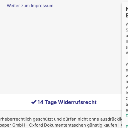
Weiter zum Impressum
W
S
u
I
s
A
W
e
w
n
w
I
O
14 Tage Widerrufsrecht
a
a
D
 urheberrechtlich geschützt und dürfen nicht ohne ausdrücklich
paper GmbH - Oxford Dokumententaschen günstig kaufen | Ox
E