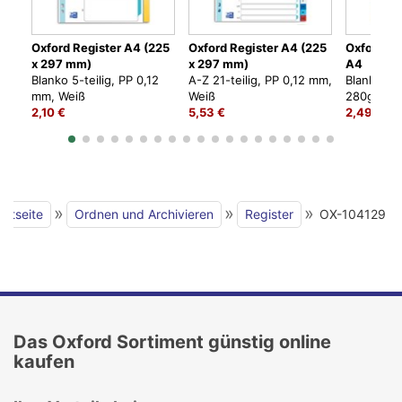
Oxford Register A4 (225
Oxford Register A4 (225
Oxford Re
x 297 mm)
x 297 mm)
A4
Blanko 5-teilig, PP 0,12
A-Z 21-teilig, PP 0,12 mm,
Blanko 6-t
mm, Weiß
Weiß
280g/m², 
2,10 €
5,53 €
2,49 €
»
»
»
artseite
Ordnen und Archivieren
Register
OX-104129
Das Oxford Sortiment günstig online
kaufen