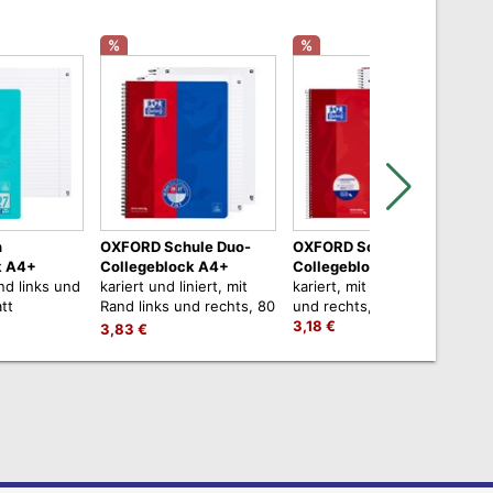
%
%
h
OXFORD Schule Duo-
OXFORD Schule
k A4+
Collegeblock A4+
Collegeblock A4+
and links und
kariert und liniert, mit
kariert, mit Rand links
l
tt
Rand links und rechts, 80
und rechts, 80 Blatt
r
Blatt
3,18 €
3
3,83 €