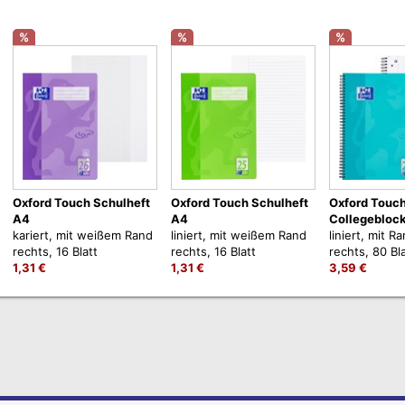
%
%
%
Oxford Touch Schulheft
Oxford Touch Schulheft
Oxford Touc
A4
A4
Collegebloc
kariert, mit weißem Rand
liniert, mit weißem Rand
liniert, mit R
rechts, 16 Blatt
rechts, 16 Blatt
rechts, 80 Bla
1,31 €
1,31 €
3,59 €