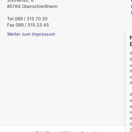
Sonnenstr. 6
85764 Oberschleißheim
Tel 089 / 315 70 30
Fax 089 / 315 33 45
Weiter zum Impressum
W
S
u
I
s
A
W
e
w
n
w
I
O