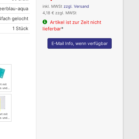
inkl. MWSt
zzgl. Versand
erblau-aqua
4,18 € zzgl. MWSt
4fach gelocht
Artikel ist zur Zeit nicht
1 Stück
lieferbar
*
E-Mail Info, wenn verfügbar
rt mit
ks und
ortiert
rt mit
ks und
s -
gel…