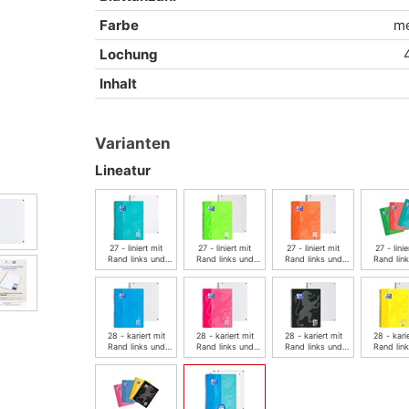
Farbe
me
Lochung
Inhalt
Varianten
Lineatur
27 - liniert mit
27 - liniert mit
27 - liniert mit
27 - linie
Rand links und
Rand links und
Rand links und
Rand lin
rechts - aqua
rechts - grasgrün
rechts - koralle
rechts - s
28 - kariert mit
28 - kariert mit
28 - kariert mit
28 - karie
Rand links und
Rand links und
Rand links und
Rand lin
rechts - Meerblau
rechts - rosa
rechts - schwarz
recht
sonnen