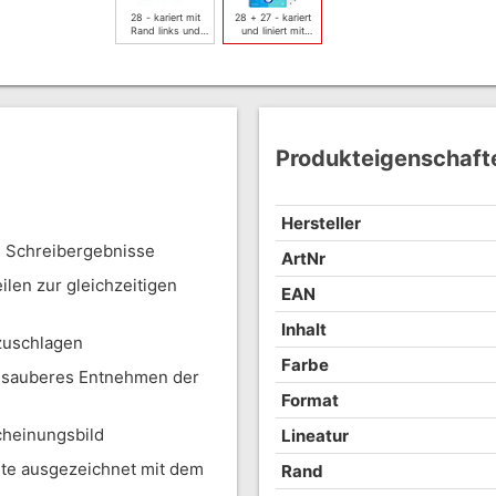
28 - kariert mit
28 + 27 - kariert
Rand links und
und liniert mit
rechts - sortiert
Rand links und r…
Produkteigenschaft
Hersteller
e Schreibergebnisse
ArtNr
eilen zur gleichzeitigen
EAN
Inhalt
zuschlagen
Farbe
in sauberes Entnehmen der
Format
cheinungsbild
Lineatur
üte ausgezeichnet mit dem
Rand