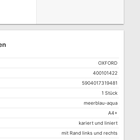
en
OXFORD
400101422
5904017319481
1 Stück
meerblau-aqua
A4+
kariert und liniert
mit Rand links und rechts