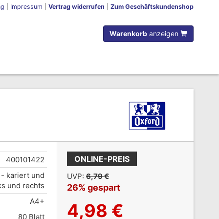
ng
|
Impressum
|
Vertrag widerrufen
|
Zum Geschäftskundenshop
Warenkorb
anzeigen
ONLINE-PREIS
400101422
 - kariert und
UVP:
6,79 €
nks und rechts
26% gespart
A4+
4,98 €
80 Blatt