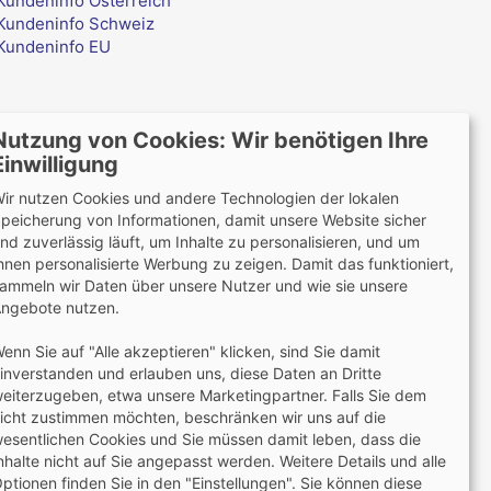
Kundeninfo Österreich
Kundeninfo Schweiz
Kundeninfo EU
Nutzung von Cookies: Wir benötigen Ihre
Einwilligung
ir nutzen Cookies und andere Technologien der lokalen
peicherung von Informationen, damit unsere Website sicher
Wir versenden mit
nd zuverlässig läuft, um Inhalte zu personalisieren, und um
hnen personalisierte Werbung zu zeigen. Damit das funktioniert,
ammeln wir Daten über unsere Nutzer und wie sie unsere
ngebote nutzen.
Lieferung auch an Packstationen und Postfilialen
enn Sie auf "Alle akzeptieren" klicken, sind Sie damit
Samstagszustellung
inverstanden und erlauben uns, diese Daten an Dritte
eiterzugeben, etwa unsere Marketingpartner. Falls Sie dem
icht zustimmen möchten, beschränken wir uns auf die
esentlichen Cookies und Sie müssen damit leben, dass die
nhalte nicht auf Sie angepasst werden. Weitere Details und alle
ptionen finden Sie in den "Einstellungen". Sie können diese