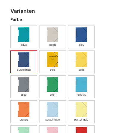
Varianten
Farbe
aqua
beige
blau
dunkelblau
gelb
gelb
grau
grün
hellblau
orange
pastell blau
pastell gelb