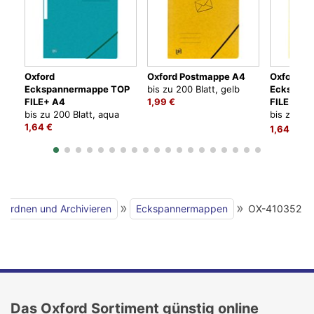
Oxford
Oxford Postmappe A4
Oxford
Eckspannermappe TOP
bis zu 200 Blatt, gelb
Eckspan
FILE+ A4
1,99 €
FILE+ A4
bis zu 200 Blatt, aqua
bis zu 200
1,64 €
gelb
1,64 €
»
»
Ordnen und Archivieren
Eckspannermappen
OX-410352
Das Oxford Sortiment günstig online