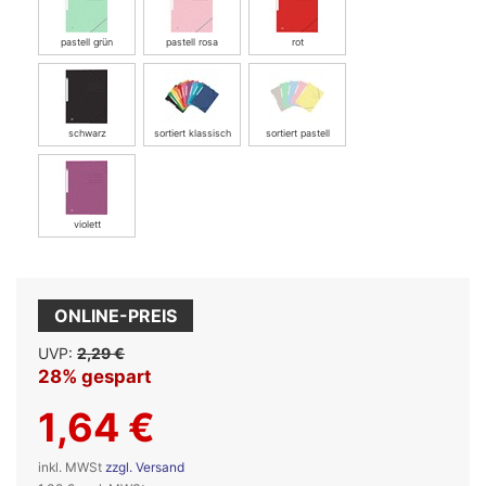
pastell grün
pastell rosa
rot
schwarz
sortiert klassisch
sortiert pastell
violett
ONLINE-PREIS
UVP:
2,29 €
28% gespart
1,64 €
inkl. MWSt
zzgl. Versand