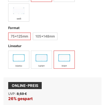
weiß
Format
75x125mm
105x148mm
Lineatur
blanko
kariert
liniert
ONLINE-PREIS
UVP:
8,59 €
26% gespart