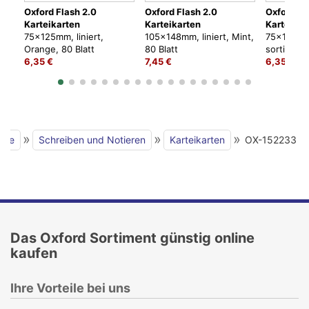
Oxford Flash 2.0
Oxford Flash 2.0
Oxford Fl
Karteikarten
Karteikarten
Karteikar
75x125mm, liniert,
105x148mm, liniert, Mint,
75x125mm,
Orange, 80 Blatt
80 Blatt
sortiert, 8
6,35 €
7,45 €
6,35 €
»
»
»
eite
Schreiben und Notieren
Karteikarten
OX-152233
Das Oxford Sortiment günstig online
kaufen
Ihre Vorteile bei uns