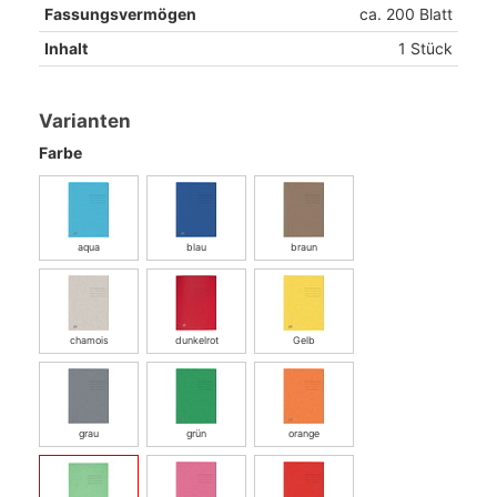
Fassungsvermögen
ca. 200 Blatt
Inhalt
1 Stück
Varianten
Farbe
aqua
blau
braun
chamois
dunkelrot
Gelb
grau
grün
orange