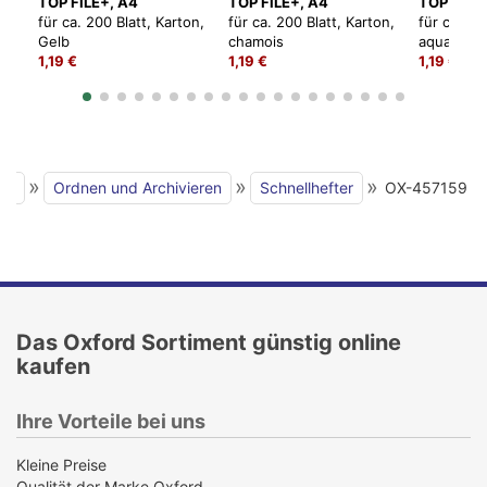
TOP FILE+, A4
TOP FILE+, A4
TOP FILE
für ca. 200 Blatt, Karton,
für ca. 200 Blatt, Karton,
für ca. 20
Gelb
chamois
aqua
1,19 €
1,19 €
1,19 €
»
»
»
ite
Ordnen und Archivieren
Schnellhefter
OX-457159
Das Oxford Sortiment günstig online
kaufen
Ihre Vorteile bei uns
Kleine Preise
Qualität der Marke Oxford