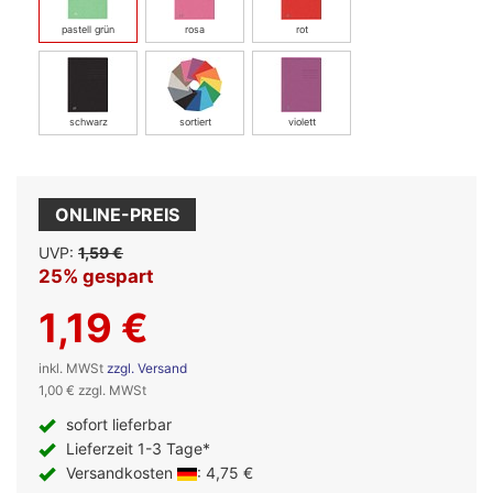
pastell grün
rosa
rot
schwarz
sortiert
violett
ONLINE-PREIS
UVP:
1,59 €
25% gespart
1,19 €
inkl. MWSt
zzgl. Versand
1,00 € zzgl. MWSt
sofort lieferbar
Lieferzeit 1-3 Tage*
Versandkosten
: 4,75 €