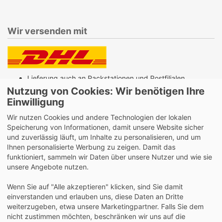
Wir versenden mit
Lieferung auch an Packstationen und Postfilialen
Samstagszustellung
Nutzung von Cookies: Wir benötigen Ihre
Einwilligung
Wir nutzen Cookies und andere Technologien der lokalen
Speicherung von Informationen, damit unsere Website sicher
und zuverlässig läuft, um Inhalte zu personalisieren, und um
Bequeme Zahlung über Paypal
Ihnen personalisierte Werbung zu zeigen. Damit das
funktioniert, sammeln wir Daten über unsere Nutzer und wie sie
14 Tage Widerrufsrecht
unsere Angebote nutzen.
2 Jahre Gewährleistung
Wenn Sie auf "Alle akzeptieren" klicken, sind Sie damit
einverstanden und erlauben uns, diese Daten an Dritte
Alle Texte, Grafiken, Bilder und das Layout sind
weiterzugeben, etwa unsere Marketingpartner. Falls Sie dem
urheberrechtlich geschützt und dürfen nicht ohne
nicht zustimmen möchten, beschränken wir uns auf die
ausdrückliche, schriftliche Erlaubnis weiterverwendet werden.