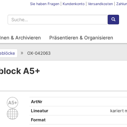
Sie haben Fragen
|
Kundenkonto
|
Versandkosten
|
Zahlu
nen & Archivieren
Präsentieren & Organisieren
»
eblöcke
OX-042063
eblock A5+
ArtNr
Lineatur
kariert 
Format