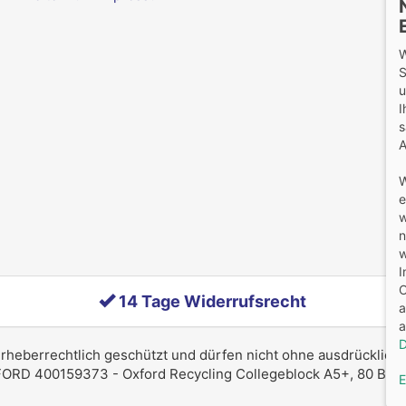
W
S
u
I
s
A
W
e
w
n
w
I
O
14 Tage Widerrufsrecht
a
a
D
 urheberrechtlich geschützt und dürfen nicht ohne ausdrücklich
D 400159373 - Oxford Recycling Collegeblock A5+, 80 Blatt, ka
E