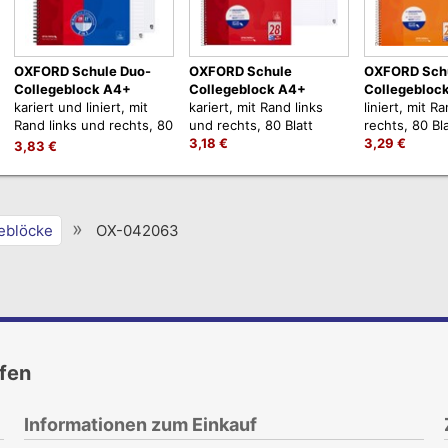
OXFORD Schule Duo-
OXFORD Schule
OXFORD Sch
Collegeblock A4+
Collegeblock A4+
Collegebloc
kariert und liniert, mit
kariert, mit Rand links
liniert, mit R
Rand links und rechts, 80
und rechts, 80 Blatt
rechts, 80 Bla
Blatt
3,18 €
3,29 €
3,83 €
»
eblöcke
OX-042063
ufen
Informationen zum Einkauf