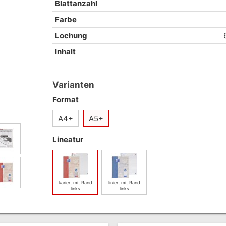
Blattanzahl
Farbe
Lochung
Inhalt
Varianten
Format
A4+
A5+
Lineatur
kariert mit Rand
liniert mit Rand
links
links