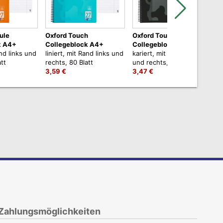
ule
Oxford Touch
Oxford Touch
k A4+
Collegeblock A4+
Collegeblock A4+
and links und
liniert, mit Rand links und
kariert, mit Rand links
l
tt
rechts, 80 Blatt
und rechts, 80 Blatt
r
3,59 €
3,47 €
3
Zahlungsmöglichkeiten