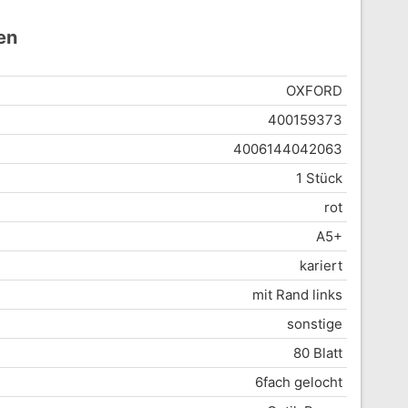
en
OXFORD
400159373
4006144042063
1 Stück
rot
A5+
kariert
mit Rand links
sonstige
80 Blatt
6fach gelocht