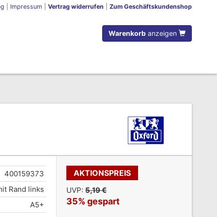
ng
|
Impressum
|
Vertrag widerrufen
|
Zum Geschäftskundenshop
Warenkorb
anzeigen
AKTIONSPREIS
400159373
mit Rand links
UVP:
5,19 €
35% gespart
A5+