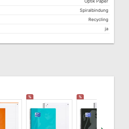
Optik Paper
Spiralbindung
Recycling
ja
%
%