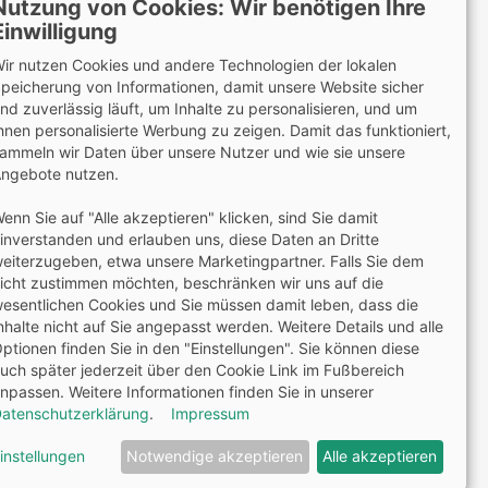
Nutzung von Cookies: Wir benötigen Ihre
Einwilligung
ir nutzen Cookies und andere Technologien der lokalen
peicherung von Informationen, damit unsere Website sicher
Wir versenden mit
nd zuverlässig läuft, um Inhalte zu personalisieren, und um
hnen personalisierte Werbung zu zeigen. Damit das funktioniert,
ammeln wir Daten über unsere Nutzer und wie sie unsere
ngebote nutzen.
Lieferung auch an Packstationen und Postfilialen
enn Sie auf "Alle akzeptieren" klicken, sind Sie damit
Samstagszustellung
inverstanden und erlauben uns, diese Daten an Dritte
eiterzugeben, etwa unsere Marketingpartner. Falls Sie dem
icht zustimmen möchten, beschränken wir uns auf die
esentlichen Cookies und Sie müssen damit leben, dass die
nhalte nicht auf Sie angepasst werden. Weitere Details und alle
ptionen finden Sie in den "Einstellungen". Sie können diese
2 Jahre Gewährleistung
uch später jederzeit über den Cookie Link im Fußbereich
npassen. Weitere Informationen finden Sie in unserer
atenschutzerklärung
.
Impressum
e, schriftliche Erlaubnis weiterverwendet werden.
riert mit Rand links, Optik Paper®, 6fach gelocht
instellungen
Notwendige akzeptieren
Alle akzeptieren