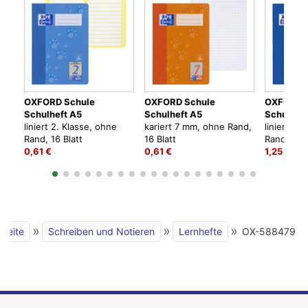
OXFORD Schule
OXFORD Schule
OXFORD 
Schulheft A5
Schulheft A5
Schulheft
liniert 2. Klasse, ohne
kariert 7 mm, ohne Rand,
liniert 2.
Rand, 16 Blatt
16 Blatt
Rand, 32 B
0,61 €
0,61 €
1,25 €
»
»
»
tseite
Schreiben und Notieren
Lernhefte
OX-588479