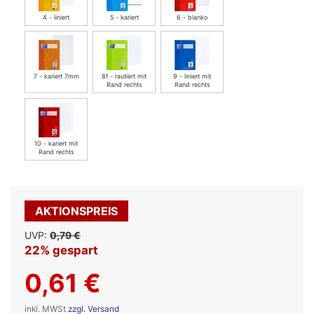
4 - liniert
5 - kariert
6 - blanko
7 - kariert 7mm
8f - rautiert mit
9 - liniert mit
Rand rechts
Rand rechts
10 - kariert mit
Rand rechts
AKTIONSPREIS
UVP:
0,79 €
22% gespart
0,61 €
inkl. MWSt
zzgl. Versand