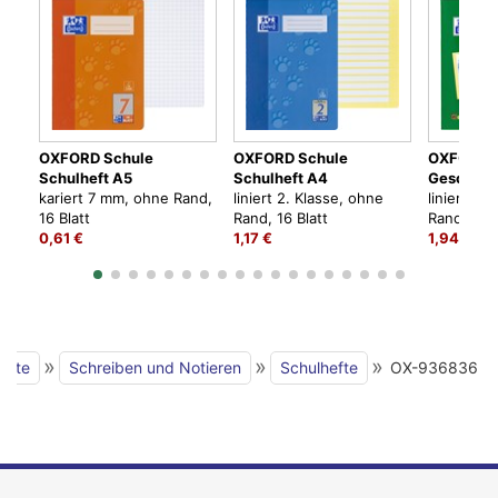
OXFORD Schule
OXFORD Schule
OXFORD 
Schulheft A5
Schulheft A4
Geschich
kariert 7 mm, ohne Rand,
liniert 2. Klasse, ohne
liniert 2.
16 Blatt
Rand, 16 Blatt
Rand, 16 B
0,61 €
1,17 €
1,94 €
»
»
»
seite
Schreiben und Notieren
Schulhefte
OX-936836