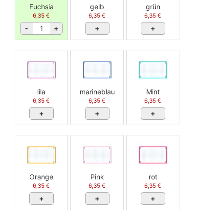
Fuchsia
gelb
grün
6,35 €
6,35 €
6,35 €
-
+
+
+
lila
marineblau
Mint
6,35 €
6,35 €
6,35 €
+
+
+
Orange
Pink
rot
6,35 €
6,35 €
6,35 €
+
+
+