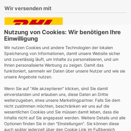
Wir versenden mit
Nutzung von Cookies: Wir benötigen Ihre
Lieferung auch an Packstationen und Postfilialen
Einwilligung
Samstagszustellung
Wir nutzen Cookies und andere Technologien der lokalen
Speicherung von Informationen, damit unsere Website sicher
und zuverlässig läuft, um Inhalte zu personalisieren, und um
Ihnen personalisierte Werbung zu zeigen. Damit das
funktioniert, sammeln wir Daten über unsere Nutzer und wie sie
Bequeme Zahlung über Paypal
unsere Angebote nutzen.
14 Tage Widerrufsrecht
Wenn Sie auf "Alle akzeptieren" klicken, sind Sie damit
2 Jahre Gewährleistung
einverstanden und erlauben uns, diese Daten an Dritte
weiterzugeben, etwa unsere Marketingpartner. Falls Sie dem
nicht zustimmen möchten, beschränken wir uns auf die
Alle Texte, Grafiken, Bilder und das Layout sind
wesentlichen Cookies und Sie müssen damit leben, dass die
urheberrechtlich geschützt und dürfen nicht ohne
Inhalte nicht auf Sie angepasst werden. Weitere Details und alle
ausdrückliche, schriftliche Erlaubnis weiterverwendet werden.
Optionen finden Sie in den "Einstellungen". Sie können diese
© 2026 bits&paper GmbH - Oxford Fachshop - OXFORD
auch später jederzeit über den Cookie Link im Fußbereich