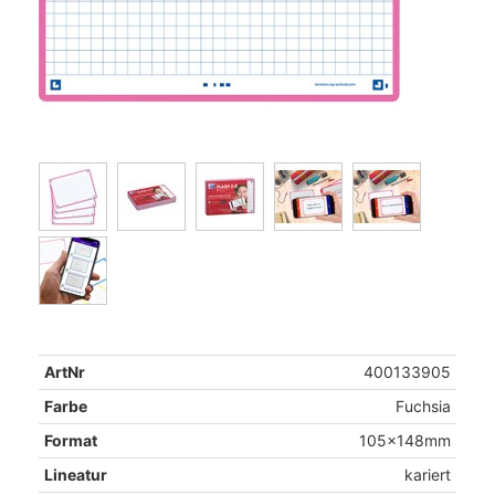
ArtNr
400133905
Farbe
Fuchsia
Format
105x148mm
Lineatur
kariert