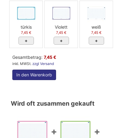
türkis
Violett
weiß
7,45 €
7,45 €
7,45 €
+
+
+
Gesamtbetrag:
7,45 €
inkl. MWSt.
zzgl Versand
In den Warenkorb
Wird oft zusammen gekauft
+
+