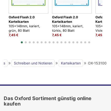
Oxford Flash 2.0
Oxford Flash 2.0
Oxford Fl
Karteikarten
Karteikarten
Karteikar
105x148mm, kariert,
105x148mm, kariert,
105x148mm
grün, 80 Blatt
türkis, 80 Blatt
Violett, 80
7,45 €
7,45 €
7,45 €
»
»
»
eite
Schreiben und Notieren
Karteikarten
OX-153100
Das Oxford Sortiment günstig online
kaufen