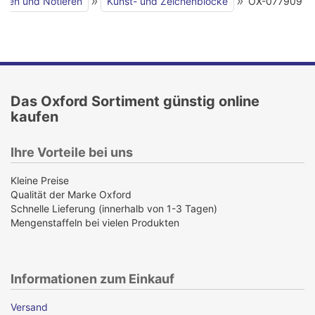
»
»
iben und Notieren
Kunst- und Zeichenblöcke
OX-077909
Das Oxford Sortiment günstig online
kaufen
Ihre Vorteile bei uns
Kleine Preise
Qualität der Marke Oxford
Schnelle Lieferung (innerhalb von 1-3 Tagen)
Mengenstaffeln bei vielen Produkten
Informationen zum Einkauf
Versand