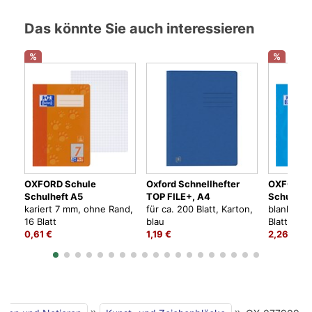
Das könnte Sie auch interessieren
%
%
OXFORD Schule
Oxford Schnellhefter
OXFORD 
Schulheft A5
TOP FILE+, A4
Schulhef
kariert 7 mm, ohne Rand,
für ca. 200 Blatt, Karton,
blanko, o
16 Blatt
blau
Blatt
0,61 €
1,19 €
2,26 €