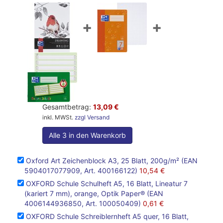
+
+
Gesamtbetrag:
13,09 €
inkl. MWSt.
zzgl Versand
Alle 3 in den Warenkorb
Oxford Art Zeichenblock A3, 25 Blatt, 200g/m² (EAN
5904017077909, Art. 400166122)
10,54 €
OXFORD Schule Schulheft A5, 16 Blatt, Lineatur 7
(kariert 7 mm), orange, Optik Paper® (EAN
4006144936850, Art. 100050409)
0,61 €
OXFORD Schule Schreiblernheft A5 quer, 16 Blatt,