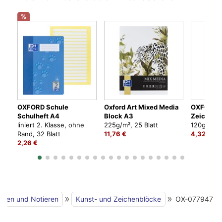
%
OXFORD Schule
Oxford Art Mixed Media
OXFORD 
Schulheft A4
Block A3
Zeichenb
liniert 2. Klasse, ohne
225g/m², 25 Blatt
120g/m², 2
Rand, 32 Blatt
11,76 €
4,32 €
2,26 €
»
»
iben und Notieren
Kunst- und Zeichenblöcke
OX-077947