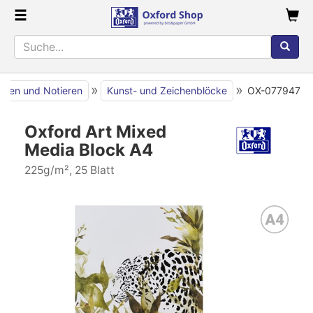
»
»
iben und Notieren
Kunst- und Zeichenblöcke
OX-077947
Oxford Art Mixed
Media Block A4
225g/m², 25 Blatt