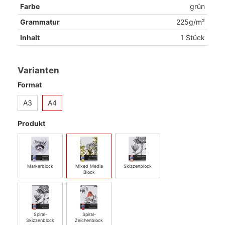
Farbe
grün
Grammatur
225g/m²
Inhalt
1 Stück
Varianten
Format
A3
A4
Produkt
Markerblock
Mixed Media
Skizzenblock
Block
Spiral-
Spiral-
Skizzenblock
Zeichenblock