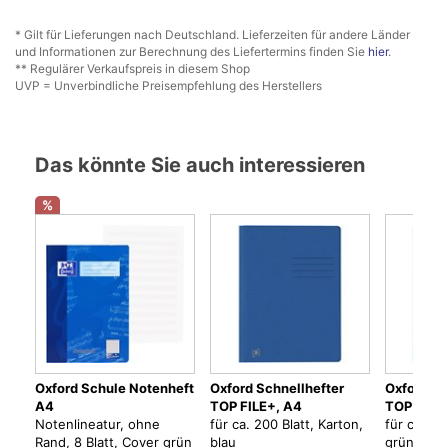
* Gilt für Lieferungen nach Deutschland. Lieferzeiten für andere Länder
und Informationen zur Berechnung des Liefertermins finden Sie
hier
.
** Regulärer Verkaufspreis in diesem Shop
UVP = Unverbindliche Preisempfehlung des Herstellers
Das könnte Sie auch interessieren
%
Oxford Schule Notenheft
Oxford Schnellhefter
Oxford Sc
A4
TOP FILE+, A4
TOP FILE
Notenlineatur, ohne
für ca. 200 Blatt, Karton,
für ca. 20
Rand, 8 Blatt, Cover grün
blau
grün