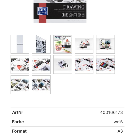
ArtNr
400166173
Farbe
weiß
Format
A3