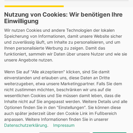
Nutzung von Cookies: Wir benötigen Ihre
Einwilligung
Lieferung auch an Packstationen und Postfilialen
Wir nutzen Cookies und andere Technologien der lokalen
Samstagszustellung
Speicherung von Informationen, damit unsere Website sicher
und zuverlässig läuft, um Inhalte zu personalisieren, und um
Ihnen personalisierte Werbung zu zeigen. Damit das
funktioniert, sammeln wir Daten über unsere Nutzer und wie sie
unsere Angebote nutzen.
Bequeme Zahlung über Paypal
Wenn Sie auf "Alle akzeptieren" klicken, sind Sie damit
14 Tage Widerrufsrecht
einverstanden und erlauben uns, diese Daten an Dritte
2 Jahre Gewährleistung
weiterzugeben, etwa unsere Marketingpartner. Falls Sie dem
nicht zustimmen möchten, beschränken wir uns auf die
wesentlichen Cookies und Sie müssen damit leben, dass die
Alle Texte, Grafiken, Bilder und das Layout sind
Inhalte nicht auf Sie angepasst werden. Weitere Details und alle
urheberrechtlich geschützt und dürfen nicht ohne
Optionen finden Sie in den "Einstellungen". Sie können diese
ausdrückliche, schriftliche Erlaubnis weiterverwendet werden.
auch später jederzeit über den Cookie Link im Fußbereich
© 2026 bits&paper GmbH - Oxford Fachshop - OXFORD
anpassen. Weitere Informationen finden Sie in unserer
400166173 - Oxford Art Spiral-Zeichenblock A3, 30 Blatt, 160g
Datenschutzerklärung
.
Impressum