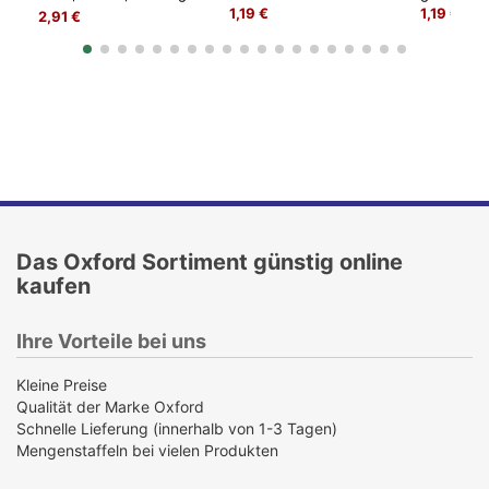
oder dunkelblau, keine
1,19 €
1,19 €
2,91 €
Farbwahl möglich
Das Oxford Sortiment günstig online
kaufen
Ihre Vorteile bei uns
Kleine Preise
Qualität der Marke Oxford
Schnelle Lieferung (innerhalb von 1-3 Tagen)
Mengenstaffeln bei vielen Produkten