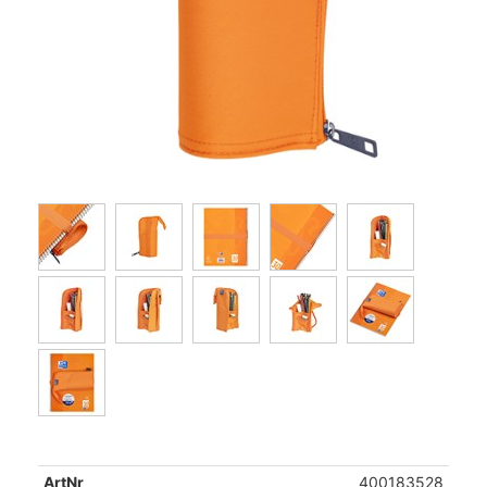
ArtNr
400183528