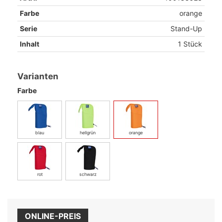
Farbe
orange
Serie
Stand-Up
Inhalt
1 Stück
Varianten
Farbe
blau
hellgrün
orange
rot
schwarz
ONLINE-PREIS