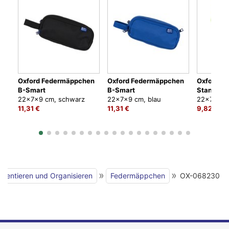
Oxford Federmäppchen
Oxford Federmäppchen
Oxford F
B-Smart
B-Smart
Stand-Up
22x7x9 cm, schwarz
22x7x9 cm, blau
22x7x9 cm
11,31 €
11,31 €
9,82 €
»
»
äsentieren und Organisieren
Federmäppchen
OX-068230