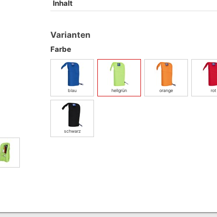
Inhalt
Varianten
Farbe
blau
hellgrün
orange
rot
schwarz