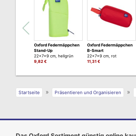
Oxford Federmäppchen
Oxford Federmäppchen
Stand-Up
B-Smart
22x7x9 cm, hellgrün
22x7x9 cm, rot
9,82 €
11,31 €
»
»
Startseite
Präsentieren und Organisieren
Das Oxford Sortiment günstig online ka