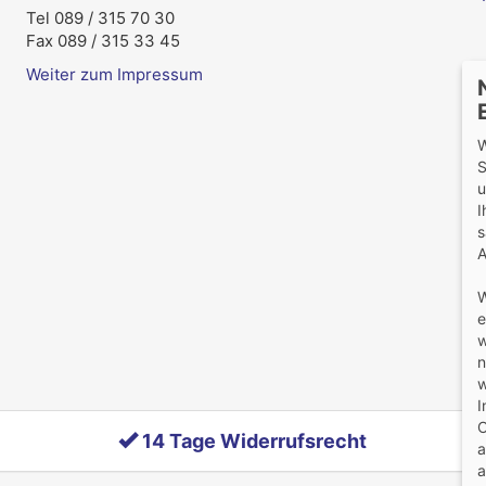
Tel 089 / 315 70 30
Fax 089 / 315 33 45
Weiter zum Impressum
W
S
u
I
s
A
W
e
w
n
w
I
O
14 Tage Widerrufsrecht
a
a