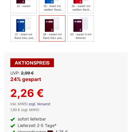
22 - kariert
25 - liniert mit
26 - kariert mit
weißem Rand
weißem Rand
rechts
rechts
27 - liniert mit
28 - kariert mit
40 - kariert 5 mit
Rand links und
Rand links und
Rahmen
rechts
rechts
AKTIONSPREIS
UVP:
2,99 €
24% gespart
2,26 €
inkl. MWSt
zzgl. Versand
1,90 € zzgl. MWSt
sofort lieferbar
Lieferzeit 2-5 Tage*
Versandkosten
: 4,75 €