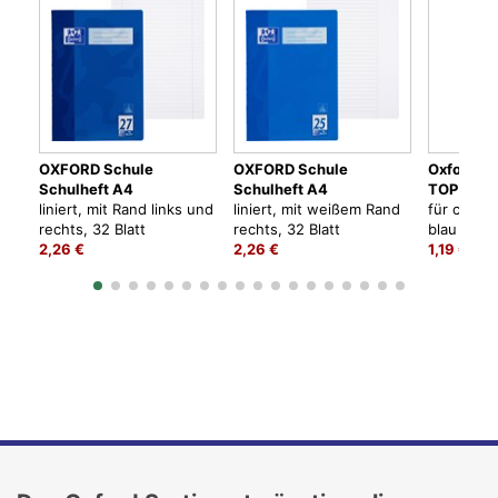
OXFORD Schule
OXFORD Schule
Oxford Sc
Schulheft A4
Schulheft A4
TOP FILE
liniert, mit Rand links und
liniert, mit weißem Rand
für ca. 20
rechts, 32 Blatt
rechts, 32 Blatt
blau
2,26 €
2,26 €
1,19 €