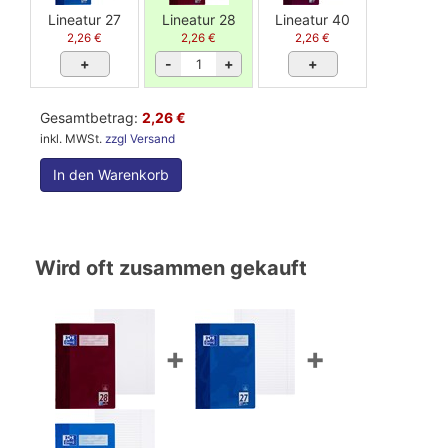
Lineatur 27
Lineatur 28
Lineatur 40
2,26 €
2,26 €
2,26 €
+
-
+
+
Gesamtbetrag:
2,26 €
inkl. MWSt.
zzgl Versand
In den Warenkorb
Wird oft zusammen gekauft
+
+