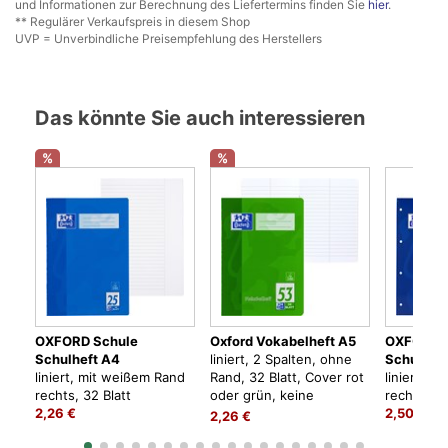
und Informationen zur Berechnung des Liefertermins finden Sie
hier
.
** Regulärer Verkaufspreis in diesem Shop
UVP = Unverbindliche Preisempfehlung des Herstellers
Das könnte Sie auch interessieren
%
%
OXFORD Schule
Oxford Vokabelheft A5
OXFORD 
Schulheft A4
liniert, 2 Spalten, ohne
Schulblo
liniert, mit weißem Rand
Rand, 32 Blatt, Cover rot
liniert, m
rechts, 32 Blatt
oder grün, keine
rechts, 50
2,26 €
Farbwahl möglich
2,50 €
2,26 €