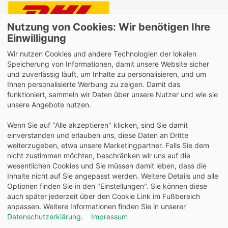
Nutzung von Cookies: Wir benötigen Ihre
Lieferung auch an Packstationen und Postfilialen
Einwilligung
Samstagszustellung
Wir nutzen Cookies und andere Technologien der lokalen
Speicherung von Informationen, damit unsere Website sicher
und zuverlässig läuft, um Inhalte zu personalisieren, und um
Ihnen personalisierte Werbung zu zeigen. Damit das
funktioniert, sammeln wir Daten über unsere Nutzer und wie sie
Bequeme Zahlung über Paypal
unsere Angebote nutzen.
14 Tage Widerrufsrecht
Wenn Sie auf "Alle akzeptieren" klicken, sind Sie damit
2 Jahre Gewährleistung
einverstanden und erlauben uns, diese Daten an Dritte
weiterzugeben, etwa unsere Marketingpartner. Falls Sie dem
nicht zustimmen möchten, beschränken wir uns auf die
Alle Texte, Grafiken, Bilder und das Layout sind
wesentlichen Cookies und Sie müssen damit leben, dass die
urheberrechtlich geschützt und dürfen nicht ohne
Inhalte nicht auf Sie angepasst werden. Weitere Details und alle
ausdrückliche, schriftliche Erlaubnis weiterverwendet werden.
Optionen finden Sie in den "Einstellungen". Sie können diese
© 2026 bits&paper GmbH - Oxford Fachshop - OXFORD
auch später jederzeit über den Cookie Link im Fußbereich
100050378 - Schule Schulheft A5, 32 Blatt, Lineatur 4 (liniert),
anpassen. Weitere Informationen finden Sie in unserer
Optik Paper®
Datenschutzerklärung
.
Impressum