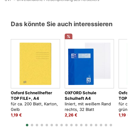
Das könnte Sie auch interessieren
%
Oxford Schnellhefter
OXFORD Schule
Oxford Sc
TOP FILE+, A4
Schulheft A4
TOP FILE
für ca. 200 Blatt, Karton,
liniert, mit weißem Rand
für ca. 20
Gelb
rechts, 32 Blatt
grün
1,19 €
2,26 €
1,19 €