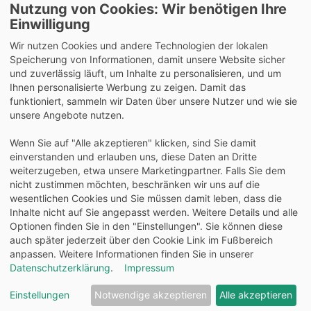
Nutzung von Cookies: Wir benötigen Ihre
Lieferung auch an Packstationen und Postfilialen
Einwilligung
Samstagszustellung
Wir nutzen Cookies und andere Technologien der lokalen
Speicherung von Informationen, damit unsere Website sicher
und zuverlässig läuft, um Inhalte zu personalisieren, und um
Ihnen personalisierte Werbung zu zeigen. Damit das
funktioniert, sammeln wir Daten über unsere Nutzer und wie sie
Bequeme Zahlung über Paypal
unsere Angebote nutzen.
14 Tage Widerrufsrecht
Wenn Sie auf "Alle akzeptieren" klicken, sind Sie damit
2 Jahre Gewährleistung
einverstanden und erlauben uns, diese Daten an Dritte
weiterzugeben, etwa unsere Marketingpartner. Falls Sie dem
nicht zustimmen möchten, beschränken wir uns auf die
Alle Texte, Grafiken, Bilder und das Layout sind
wesentlichen Cookies und Sie müssen damit leben, dass die
urheberrechtlich geschützt und dürfen nicht ohne
Inhalte nicht auf Sie angepasst werden. Weitere Details und alle
ausdrückliche, schriftliche Erlaubnis weiterverwendet werden.
Optionen finden Sie in den "Einstellungen". Sie können diese
© 2026 bits&paper GmbH - Oxford Fachshop - OXFORD
auch später jederzeit über den Cookie Link im Fußbereich
100050379 - Schule Schulheft A5, 32 Blatt, Lineatur 5,(kariert
anpassen. Weitere Informationen finden Sie in unserer
5 mm) Optik Paper®
Datenschutzerklärung
.
Impressum
Einstellungen
Notwendige akzeptieren
Alle akzeptieren