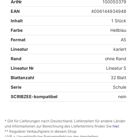
ArtNr
100050379
EAN
4006144934948
Inhalt
1 Stück
Farbe
Hellblau
Format
A5
Lineatur
kariert
Rand
ohne Rand
Lineatur Nr
Lineatur 5
Blattanzahl
32 Blatt
Serie
Schule
SCRIBZEE-kompatibel
nein
* Gilt für Lieferungen nach Deutschland. Lieferzeiten für andere Länder
und Informationen zur Berechnung des Liefertermins finden Sie
hier
.
** Regulärer Verkaufspreis in diesem Shop
UVP = Unverbindliche Preisempfehlung des Herstellers