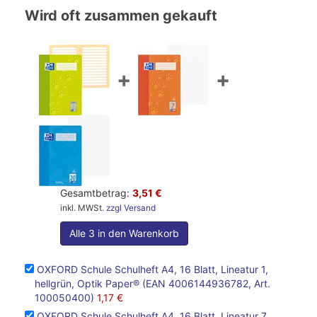
Wird oft zusammen gekauft
+
+
Gesamtbetrag:
3,51 €
inkl. MWSt.
zzgl Versand
Alle 3 in den Warenkorb
OXFORD Schule Schulheft A4, 16 Blatt, Lineatur 1,
hellgrün, Optik Paper® (EAN 4006144936782, Art.
100050400)
1,17 €
OXFORD Schule Schulheft A4, 16 Blatt, Lineatur 7