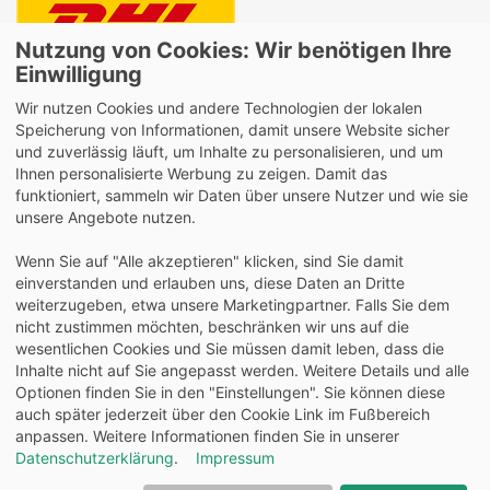
Nutzung von Cookies: Wir benötigen Ihre
Lieferung auch an Packstationen und Postfilialen
Einwilligung
Samstagszustellung
Wir nutzen Cookies und andere Technologien der lokalen
Speicherung von Informationen, damit unsere Website sicher
und zuverlässig läuft, um Inhalte zu personalisieren, und um
Ihnen personalisierte Werbung zu zeigen. Damit das
funktioniert, sammeln wir Daten über unsere Nutzer und wie sie
Bequeme Zahlung über Paypal
unsere Angebote nutzen.
14 Tage Widerrufsrecht
Wenn Sie auf "Alle akzeptieren" klicken, sind Sie damit
2 Jahre Gewährleistung
einverstanden und erlauben uns, diese Daten an Dritte
weiterzugeben, etwa unsere Marketingpartner. Falls Sie dem
nicht zustimmen möchten, beschränken wir uns auf die
Alle Texte, Grafiken, Bilder und das Layout sind
wesentlichen Cookies und Sie müssen damit leben, dass die
urheberrechtlich geschützt und dürfen nicht ohne
Inhalte nicht auf Sie angepasst werden. Weitere Details und alle
ausdrückliche, schriftliche Erlaubnis weiterverwendet werden.
Optionen finden Sie in den "Einstellungen". Sie können diese
© 2026 bits&paper GmbH - Oxford Fachshop - OXFORD
auch später jederzeit über den Cookie Link im Fußbereich
100050400 - Schule Schulheft A4, 16 Blatt, Lineatur 1, Optik
anpassen. Weitere Informationen finden Sie in unserer
Paper®
Datenschutzerklärung
.
Impressum