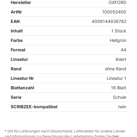
Hersteller
OXFORD
ArtNr
100050400
EAN
4006144936782
Inhalt
1 Stück
Farbe
Hellgrün
Format
A4
Lineatur
liniert
Rand
ohne Rand
Lineatur Nr
Lineatur 1
Blattanzahl
16 Blatt
Serie
Schule
SCRIBZEE-kompatibel
nein
* Gilt für Lieferungen nach Deutschland. Lieferzeiten für andere Länder
und Informationen zur Berechnung des Liefertermins finden Sie
hier
.