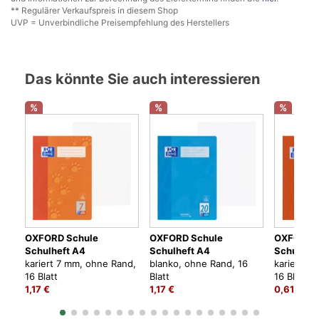
** Regulärer Verkaufspreis in diesem Shop
UVP = Unverbindliche Preisempfehlung des Herstellers
Das könnte Sie auch interessieren
%
%
%
OXFORD Schule
OXFORD Schule
OXFORD 
Schulheft A4
Schulheft A4
Schulheft
kariert 7 mm, ohne Rand,
blanko, ohne Rand, 16
kariert 7
16 Blatt
Blatt
16 Blatt
1,17 €
1,17 €
0,61 €