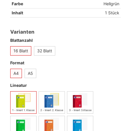
Farbe
Hellgrün
Inhalt
1 Stück
Varianten
Blattanzahl
16 Blatt
32 Blatt
Format
A4
A5
Lineatur
1 - liniert 1. Klasse
2 - liniert 2. Klasse
3 - liniert 3.Klasse