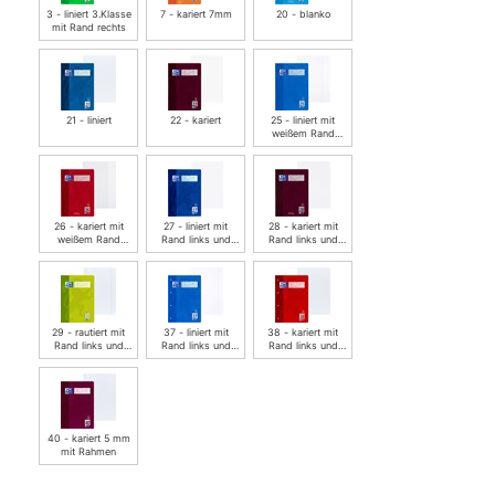
3 - liniert 3.Klasse
7 - kariert 7mm
20 - blanko
mit Rand rechts
21 - liniert
22 - kariert
25 - liniert mit
weißem Rand
rechts
26 - kariert mit
27 - liniert mit
28 - kariert mit
weißem Rand
Rand links und
Rand links und
rechts
rechts
rechts
29 - rautiert mit
37 - liniert mit
38 - kariert mit
Rand links und
Rand links und
Rand links und
rechts
rechts, 4fach
rechts, 4fach
gelo…
gelo…
40 - kariert 5 mm
mit Rahmen