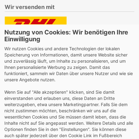
Wir versenden mit
Nutzung von Cookies: Wir benötigen Ihre
Lieferung auch an Packstationen und Postfilialen
Einwilligung
Samstagszustellung
Wir nutzen Cookies und andere Technologien der lokalen
Speicherung von Informationen, damit unsere Website sicher
und zuverlässig läuft, um Inhalte zu personalisieren, und um
Ihnen personalisierte Werbung zu zeigen. Damit das
funktioniert, sammeln wir Daten über unsere Nutzer und wie sie
Bequeme Zahlung über Paypal
unsere Angebote nutzen.
14 Tage Widerrufsrecht
Wenn Sie auf "Alle akzeptieren" klicken, sind Sie damit
2 Jahre Gewährleistung
einverstanden und erlauben uns, diese Daten an Dritte
weiterzugeben, etwa unsere Marketingpartner. Falls Sie dem
nicht zustimmen möchten, beschränken wir uns auf die
Alle Texte, Grafiken, Bilder und das Layout sind
wesentlichen Cookies und Sie müssen damit leben, dass die
urheberrechtlich geschützt und dürfen nicht ohne
Inhalte nicht auf Sie angepasst werden. Weitere Details und alle
ausdrückliche, schriftliche Erlaubnis weiterverwendet werden.
Optionen finden Sie in den "Einstellungen". Sie können diese
© 2026 bits&paper GmbH - Oxford Fachshop - OXFORD
auch später jederzeit über den Cookie Link im Fußbereich
400104447 - Oxford Touch Schulheft A4 16 Blatt L. 28, Rosa,