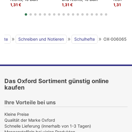
1,31 €
1,31 €
1,31 €
»
»
»
seite
Schreiben und Notieren
Schulhefte
OX-006065
Das Oxford Sortiment günstig online
kaufen
Ihre Vorteile bei uns
Kleine Preise
Qualität der Marke Oxford
Schnelle Lieferung (innerhalb von 1-3 Tagen)
Mengenstaffeln bei vielen Produkten