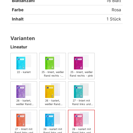
Blattanzahl
16 Blatt
Farbe
Rosa
Inhalt
1 Stück
Varianten
Lineatur
22 - kariert
25 - liniert, weißer
25 - liniert, weißer
Rand rechts -
Rand rechts - pink
grasgrün
26 - kariert,
26 - kariert,
27 - liniert mit
weißer Rand
weißer Rand
Rand links und
rechts - flieder
rechts -
rechts - aqua
sonnengelb
27 - liniert mit
28 - kariert mit
28 - kariert mit
Rand links und
Rand links und
Rand links und