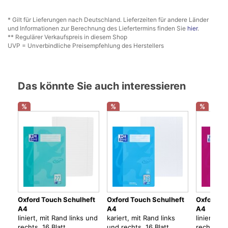
* Gilt für Lieferungen nach Deutschland. Lieferzeiten für andere Länder
und Informationen zur Berechnung des Liefertermins finden Sie
hier
.
** Regulärer Verkaufspreis in diesem Shop
UVP = Unverbindliche Preisempfehlung des Herstellers
Das könnte Sie auch interessieren
%
%
%
Oxford Touch Schulheft
Oxford Touch Schulheft
Oxford To
A4
A4
A4
liniert, mit Rand links und
kariert, mit Rand links
liniert, m
rechts, 16 Blatt
und rechts, 16 Blatt
rechts, 16