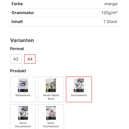
Farbe
orange
Grammatur
120g/m²
Inhalt
1 Stück
Varianten
Format
A3
A4
Produkt
Markerblock
Mixed Media
Skizzenblock
Block
Spiral-
Spiral-
Skizzenblock
Zeichenblock