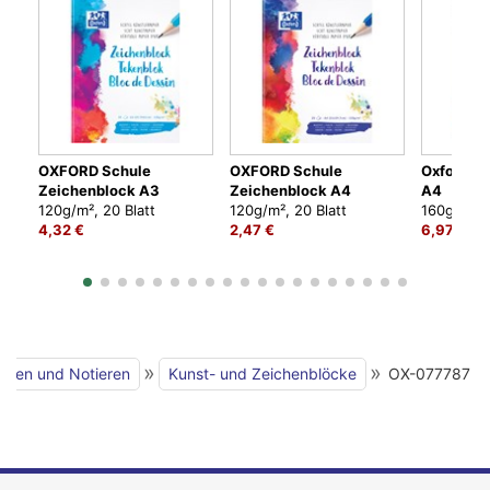
OXFORD Schule
OXFORD Schule
Oxford Ar
Zeichenblock A3
Zeichenblock A4
A4
120g/m², 20 Blatt
120g/m², 20 Blatt
160g/m², 4
4,32 €
2,47 €
6,97 €
»
»
iben und Notieren
Kunst- und Zeichenblöcke
OX-077787